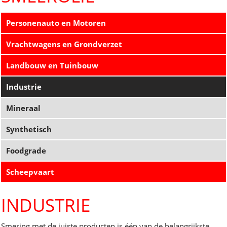
Personenauto en Motoren
Vrachtwagens en Grondverzet
Landbouw en Tuinbouw
Industrie
Mineraal
Synthetisch
Foodgrade
Scheepvaart
INDUSTRIE
Smering met de juiste producten is één van de belangrijkste