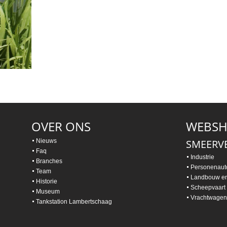
OVER ONS
WEBS
Nieuws
SMEERV
Faq
Industrie
Branches
Personenaut
Team
Landbouw e
Historie
Scheepvaart
Museum
Vrachtwagen
Tankstation Lambertschaag