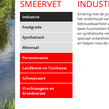
SMEERVET
INDUST
Smering met de jui
Industrie
het onderhoud van e
betrouwbaarheid v
Foodgrade
twee huismerken M
en synthetische s
Synthetisch
speciaal ontwikke
en helpen mee de 
Mineraal
Personenauto
Landbouw en Tuinbouw
Scheepvaart
Vrachtwagens en
Grondverzet